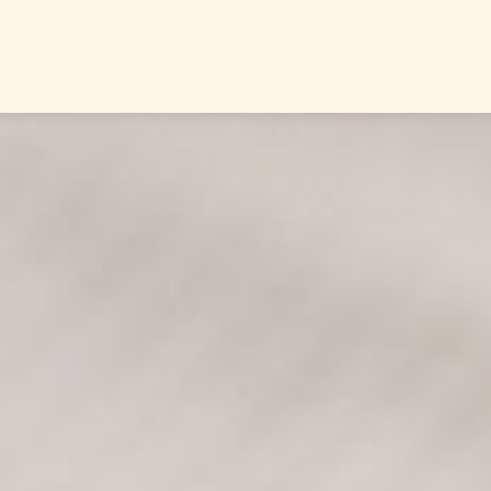
Trauerknigge
attung in Pfinztal &
ion
­bestattung Karlsruhe
rnative Beisetzungsorte
nyme Bestattung
mische Bestattung
edhofsadressen