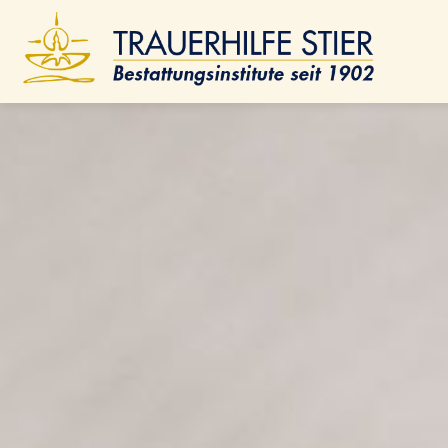
Best
Reg
Baum
Alte
Ano
Isla
Fri
AKTUELLES & STANDORTE & VIDEOS